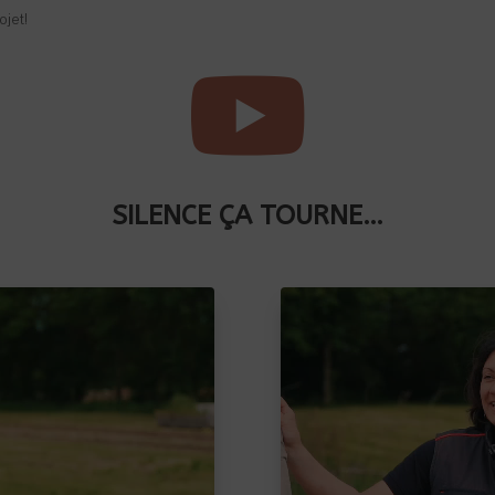
ojet!

SILENCE ÇA TOURNE…