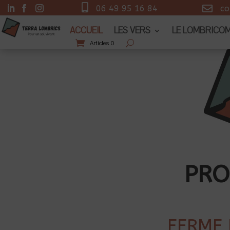


06 49 95 16 84
co
ACCUEIL
LES VERS
LE LOMBRICO
Articles 0
PRO
FERME 