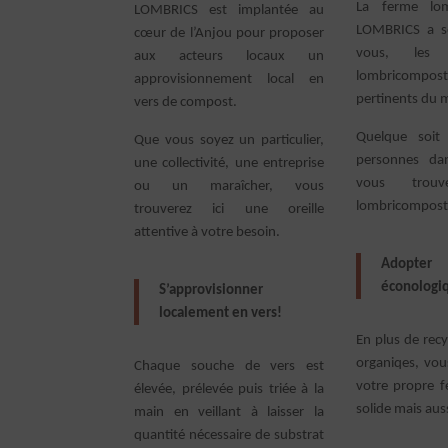
La ferme lom
LOMBRICS est implantée au
LOMBRICS a sé
cœur de l’Anjou pour proposer
vous, les
aux acteurs locaux un
lombricompos
approvisionnement local en
pertinents du 
vers de compost.
Quelque soit
Que vous soyez un particulier,
personnes dan
une collectivité, une entreprise
vous trouv
ou un maraîcher, vous
lombricompost
trouverez ici une oreille
attentive à votre besoin.
Adopte
éconologi
S’approvisionner
localement en vers!
En plus de recy
organiqes, vous
Chaque souche de vers est
votre propre fe
élevée, prélevée puis triée à la
solide mais auss
main en veillant à laisser la
quantité nécessaire de substrat