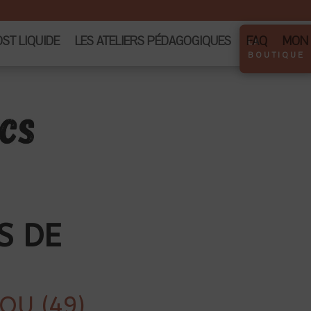
T LIQUIDE
LES ATELIERS PÉDAGOGIQUES
FAQ
MON
LA
BOUTIQUE
S DE
OU (49)