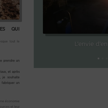
ES QUI
esque tout le
L'envie d'e
de prendre un
aux, et après
, je souhaite
 fabriquer un
d’une économie
sources et leur