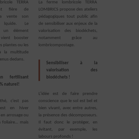
bricole TERRA
La ferme lombricole TERRA
st fière de
LOMBRICS propose des ateliers
la vente son
pédagogiques tout public afin
t lquide. Le
de sensibiliser aux enjeux de la
t un élément
valorisation des biodéchets,
 vient booster
notamment grâce au
s plantes ou les
lombricompostage.
à la multitude
tenus dedans.
Sensibiliser à la
valorisation des
n fertilisant
biodéchets !
% naturel!
L’idée est de faire prendre
thé, c’est pas
conscience que le sol est bel et
’est en hiver
bien vivant, avec entre autres,
en arrosage ou
la présence des décomposeurs.
n foliaire… mais
Il faut donc le protéger, en
évitant, par exemple, les
labours profonds !