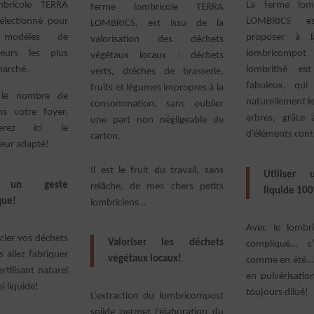
bricole TERRA
La ferme lom
ferme lombricole TERRA
lectionné pour
LOMBRICS e
LOMBRICS, est issu de la
 modèles de
proposer à 
valorisation des déchets
teurs les plus
lombricompo
végétaux locaux : déchets
marché.
lombrithé es
verts, drèches de brasserie,
fabuleux, qui
fruits et légumes impropres à la
 le nombre de
naturellement le
consommation, sans oublier
s votre foyer,
arbres, grâce 
une part non négligeable de
erez ici le
d’éléments con
carton.
eur adapté!
Il est le fruit du travail, sans
Utiliser u
r un geste
relâche, de mes chers petits
liquide 100
que!
lombriciens…
Avec le lombri
cler vos déchets
Valoriser les déchets
compliqué… c
 allez fabriquer
végétaux locaux!
comme en été… 
rtilisant naturel
en pulvérisatio
i liquide!
toujours dilué!
L’extraction du lombricompost
solide permet l’élaboration du