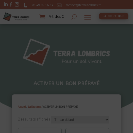


06 49 95 16 84
contact@terralombrics.fr
Articles 0
LA BOUTIQUE
ACTIVER UN BON PRÉPAYÉ
Accueil
/
La Boutique
/ ACTIVER UN BON PRÉPAYÉ
2 résultats affichés