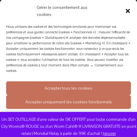
CONDITIONS GÉNÉRALES
Gérer le consentement aux
cookies
MENTIONS LÉGALES
Nous utilisons des cookies et des technologies similaires pour mémoriser vos
préférences et vous garder connecté (cookies « Fonctionnels ») ; mesurer l'efficacité de
nos campagnes (cookies « Statistiques») et analyser des données dépersonnalisées
PLAN DU SITE
pour améliorer la performance de notre site (cookies « Marketing »). En choisissant «
Accepter uniquement les cookies fonctionnels», vous consentez à ce que seuls les
cookies techniquement nécessaires soient utilisés. En choisissant « Accepter tous les
POLITIQUE DE COOKIES (UE)
cookies », vous acceptez l'utilisation de tous les cookies. Vous pouvez modifier vos
préférences de cookies à tout moment dans Mon compte → Consentement aux
cookies.
POLITIQUE DE CONFIDENTIALITÉ
Accepter tous les cookies
DÉCONNEXION
Accepter uniquement les cookies fonctionnels
Voir les préférences
Un SET OUTILLAGE d'une valeur de 13€ OFFERT pour toute commande d'un
terralombrics.fr ©Copyright 2026 - Tous droits réservés
City Worms® ROUGE ou d'un Worm Café® !!! LIVRAISON GRATUITE en point
Politique de cookies
Conditions Générales, RGPD, Mentions légales
Impressum
relais | Mondial Relay à partir de 99€ d'achat !
Ignorer