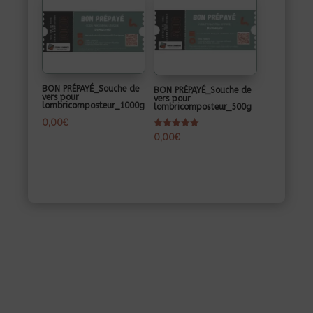
BON PRÉPAYÉ_Souche de
BON PRÉPAYÉ_Souche de
vers pour
vers pour
lombricomposteur_1000g
lombricomposteur_500g
0,00
€
Note
0,00
€
5.00
sur 5