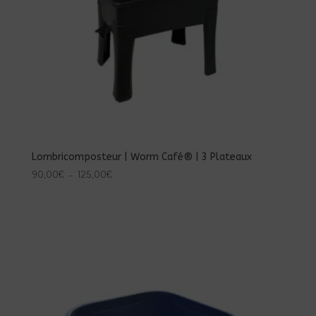
Lombricomposteur | Worm Café® | 3 Plateaux
Plage
90,00
€
–
125,00
€
de
prix :
90,00€
à
125,00€