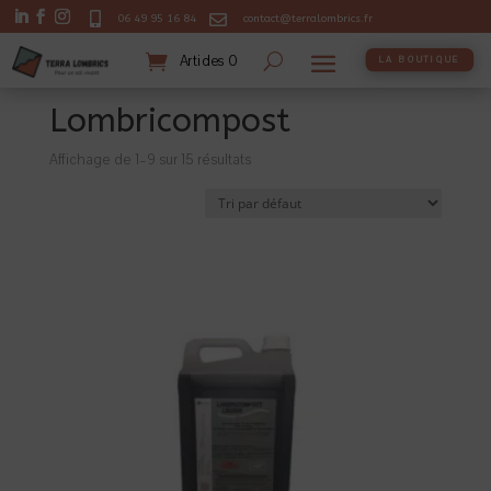


06 49 95 16 84
contact@terralombrics.fr
Articles 0
LA BOUTIQUE
Accueil
/
La Boutique
/ Produits identifiés “Lombricompost”
Lombricompost
Affichage de 1–9 sur 15 résultats