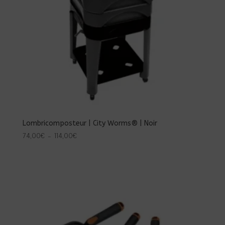
Lombricomposteur | City Worms® | Noir
Plage
74,00
€
–
114,00
€
de
prix :
74,00€
à
114,00€