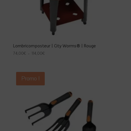
Lombricomposteur | City Worms® | Rouge
Plage
74,00
€
–
114,00
€
de
prix :
74,00€
Promo !
à
114,00€